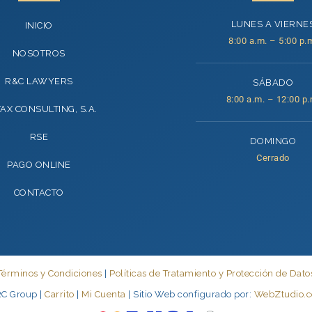
LUNES A VIERNE
INICIO
8:00 a.m. – 5:00 p.
NOSOTROS
R&C LAWYERS
SÁBADO
8:00 a.m. – 12:00 p.
TAX CONSULTING, S.A.
RSE
DOMINGO
Cerrado
PAGO ONLINE
CONTACTO
Términos y Condiciones
|
Políticas de Tratamiento y Protección de Dato
C Group |
Carrito
|
Mi Cuenta
| Sitio Web configurado por:
WebZtudio.