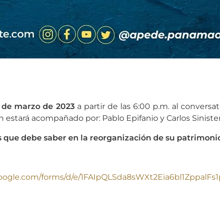
3 de marzo de 2023
a partir de las 6:00 p.m. al conversat
 estará acompañado por: Pablo Epifanio y Carlos Sinister
s que debe saber en la reorganización de su patrimoni
.google.com/forms/d/e/1FAIpQLSda8sWXt2Eia6bl1Zppa