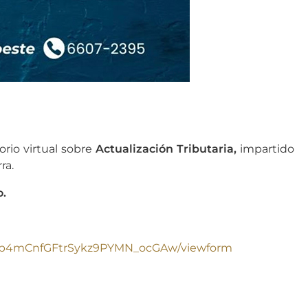
orio virtual sobre
Actualización Tributaria,
impartido
ra.
o.
lFs1p4mCnfGFtrSykz9PYMN_ocGAw/viewform