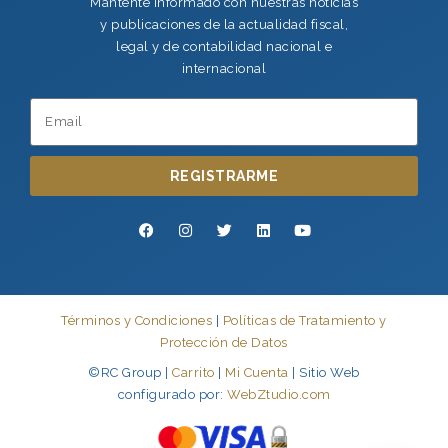
Mantente informado con nuestras noticias
y publicaciones de la actualidad fiscal,
legal y de contabilidad nacional e
internacional
REGISTRARME
Términos y Condiciones
|
Políticas de Tratamiento y
Protección de Datos
©RC Group |
Carrito
|
Mi Cuenta
| Sitio Web
configurado por:
WebZtudio.com