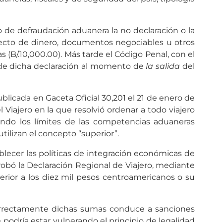
o de defraudación aduanera la no declaración o la
specto de dinero, documentos negociables u otros
(B/.10,000.00). Más tarde el Código Penal, con el
ad de dicha declaración al momento de
la salida
del
ublicada en Gaceta Oficial 30,201 el 21 de enero de
 Viajero en la que resolvió ordenar a todo viajero
iendo los límites de las competencias aduaneras
utilizan el concepto “superior”.
cer las políticas de integración económicas de
robó la Declaración Regional de Viajero, mediante
rior a los diez mil pesos centroamericanos o su
orrectamente dichas sumas conduce a sanciones
 podría estar vulnerando el principio de legalidad