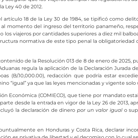
la Ley 40 de 2012.
rtículo 18 de la Ley 30 de 1984, se tipificó como delit
to, al momento del ingreso del territorio panameño, re
 los viajeros por cantidades superiores a diez mil balboas 
 estructura normativa de este tipo penal la obligatoried
contenido de la Resolución 013 de 8 de enero de 2025, p
uanas regula la aplicación de la Declaración Jurada del
oas (B/.10,000.00), redacción que podría estar exced
́rmino “igual” ya que las leyes mencionadas y vigente solo 
ión Económica (COMIECO), que tiene por mandato estable
a parte desde la entrada en vigor de la Ley 26 de 2013, ap
cluyó la declaración de dinero
por un valor igual
o supe
 puntualmente en Honduras y Costa Rica, declarar inc
ión es privativa de libertad y el decomiso con lo cual se