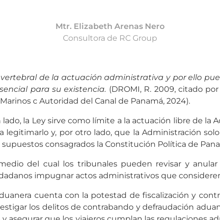
Mtr. Elizabeth Arenas Nero
Consultora de RC Group
 vertebral de la actuación administrativa y por ello p
encial para su existencia.
(DROMI, R. 2009, citado por
 Marinos c Autoridad del Canal de Panamá, 2024).
ado, la Ley sirve como límite a la actuación libre de la
a legitimarlo y, por otro lado, que la Administración s
supuestos consagrados la Constitución Política de Panamá
 medio del cual los tribunales pueden revisar y anular d
udadanos impugnar actos administrativos que consideren 
uanera cuenta con la potestad de fiscalización y contr
nvestigar los delitos de contrabando y defraudación aduan
 y asegurar que los viajeros cumplan las regulaciones adua