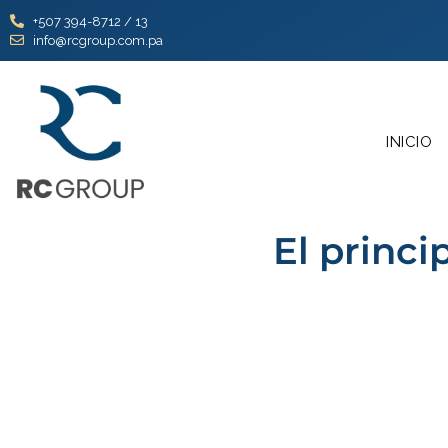
+507 394-8712 / 13
info@rcgroup.com.pa
INICIO
El princi