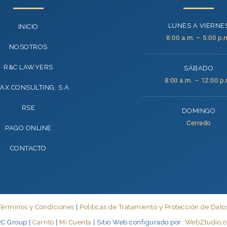
LUNES A VIERNE
INICIO
8:00 a.m. – 5:00 p.
NOSOTROS
R&C LAWYERS
SÁBADO
8:00 a.m. – 12:00 p.
TAX CONSULTING, S.A.
RSE
DOMINGO
Cerrado
PAGO ONLINE
CONTACTO
Términos y Condiciones
|
Políticas de Tratamiento y Protección de Dato
C Group |
Carrito
|
Mi Cuenta
| Sitio Web configurado por:
WebZtudio.