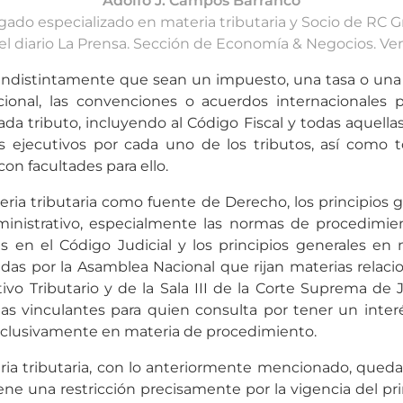
Adolfo J. Campos Barranco
ado especializado en materia tributaria y Socio de RC 
 el diario La Prensa. Sección de Economía & Negocios. Ven
 indistintamente que sean un impuesto, una tasa o una co
cional, las convenciones o acuerdos internacionales 
ada tributo, incluyendo al Código Fiscal y todas aquell
s ejecutivos por cada uno de los tributos, así como t
con facultades para ello.
ria tributaria como fuente de Derecho, los principios g
dministrativo, especialmente las normas de procedimie
as en el Código Judicial y los principios generales e
adas por la Asamblea Nacional que rijan materias relacio
tivo Tributario y de la Sala III de la Corte Suprema de 
 vinculantes para quien consulta por tener un interés 
 exclusivamente en materia de procedimiento.
eria tributaria, con lo anteriormente mencionado, quedar
a tiene una restricción precisamente por la vigencia del