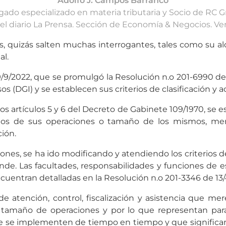
Adolfo J. Campos Barranco
ado especializado en materia tributaria y Socio de RC 
 el diario La Prensa. Sección de Economía & Negocios. Ven
s, quizás salten muchas interrogantes, tales como su alc
al.
9/2022, que se promulgó la Resolución n.o 201-6990 de 2
 (DGI) y se establecen sus criterios de clasificación y ac
s artículos 5 y 6 del Decreto de Gabinete 109/1970, se es
s de sus operaciones o tamaño de los mismos, merece
ión.
nes, se ha ido modificando y atendiendo los criterios de cl
nde. Las facultades, responsabilidades y funciones de e
cuentran detalladas en la Resolución n.o 201-3346 de 13/
as de atención, control, fiscalización y asistencia que
amaño de operaciones y por lo que representan para la
ue se implementen de tiempo en tiempo y que significan mu