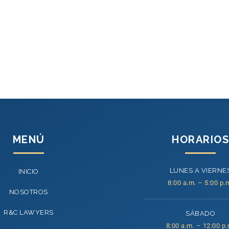
MENÚ
HORARIOS
LUNES A VIERNE
INICIO
8:00 a.m. – 5:00 p.
NOSOTROS
R&C LAWYERS
SÁBADO
8:00 a.m. – 12:00 p.