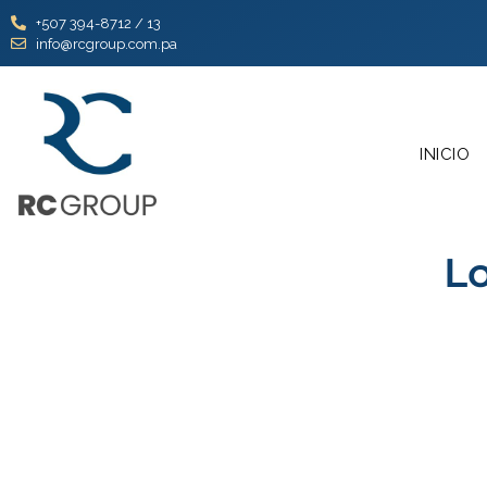
+507 394-8712 / 13
info@rcgroup.com.pa
INICIO
L