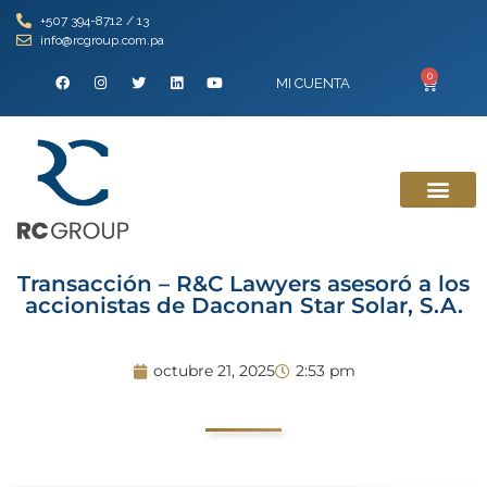
+507 394-8712 / 13
info@rcgroup.com.pa
0
MI CUENTA
Transacción – R&C Lawyers asesoró a los
accionistas de Daconan Star Solar, S.A.
octubre 21, 2025
2:53 pm