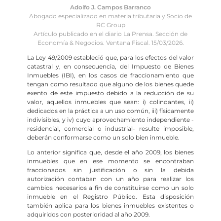
Adolfo J. Campos Barranco
Abogado especializado en materia tributaria y Socio de
RC Group
Artículo publicado en el diario La Prensa. Sección de
Economía & Negocios. Ventana Fiscal. 15/03/2026.
La Ley 49/2009 estableció que, para los efectos del valor
catastral y, en consecuencia, del Impuesto de Bienes
Inmuebles (IBI), en los casos de fraccionamiento que
tengan como resultado que alguno de los bienes quede
exento de este impuesto debido a la reducción de su
valor, aquellos inmuebles que sean: i) colindantes, ii)
dedicados en la práctica a un uso común, iii) físicamente
indivisibles, y iv) cuyo aprovechamiento independiente -
residencial, comercial o industrial- resulte imposible,
deberán conformarse como un solo bien inmueble.
Lo anterior significa que, desde el año 2009, los bienes
inmuebles que en ese momento se encontraban
fraccionados sin justificación o sin la debida
autorización contaban con un año para realizar los
cambios necesarios a fin de constituirse como un solo
inmueble en el Registro Público. Esta disposición
también aplica para los bienes inmuebles existentes o
adquiridos con posterioridad al año 2009.