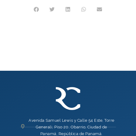
Avenida Samuel Lewis y Calle 54 Este, Torre
Generali, Piso 20, Obarrio, Ciudad de
Panamá, República de Panamá.