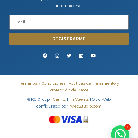
internacional
REGISTRARME
Términos y Condiciones
|
Políticas de Tratamiento y
Protección de Datos
©RC Group |
Carrito
|
Mi Cuenta
| Sitio Web
configurado por:
WebZtudio.com
1