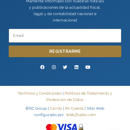
Mantente informado con nuestras noticias
y publicaciones de la actualidad fiscal,
legal y de contabilidad nacional e
internacional
REGISTRARME
Términos y Condiciones
|
Políticas de Tratamiento y
Protección de Datos
©RC Group |
Carrito
|
Mi Cuenta
| Sitio Web
configurado por:
WebZtudio.com