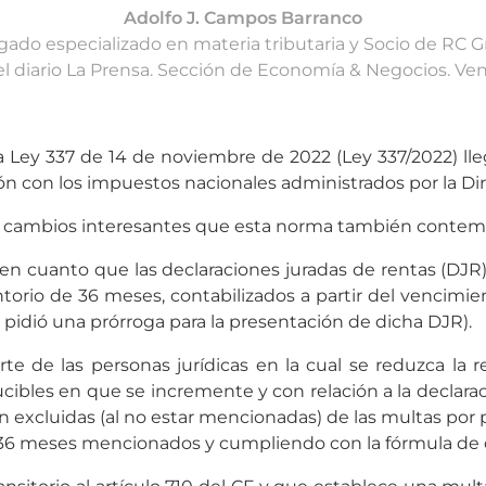
Adolfo J. Campos Barranco
ado especializado en materia tributaria y Socio de RC 
el diario La Prensa. Sección de Economía & Negocios. Ven
, la Ley 337 de 14 de noviembre de 2022 (Ley 337/2022) lle
n con los impuestos nacionales administrados por la Dire
 cambios interesantes que esta norma también contem
F), en cuanto que las declaraciones juradas de rentas (DJR
torio de 36 meses, contabilizados a partir del vencimien
e pidió una prórroga para la presentación de dicha DJR).
rte de las personas jurídicas en la cual se reduzca la 
ducibles en que se incremente y con relación a la declara
 excluidas (al no estar mencionadas) de las multas por p
 36 meses mencionados y cumpliendo con la fórmula de co