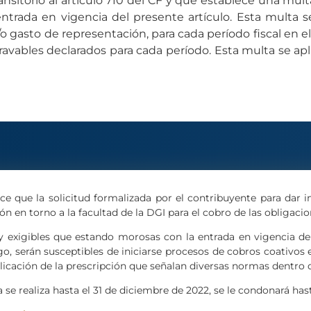
ransitorio al artículo 710 del CF y que establece una mu
rada en vigencia del presente artículo. Esta multa ser
o gasto de representación, para cada período fiscal en el
 gravables declarados para cada período. Esta multa se a
lece que la solicitud formalizada por el contribuyente para dar
ón en torno a la facultad de la DGI para el cobro de las obligacio
 y exigibles que estando morosas con la entrada en vigencia d
go, serán susceptibles de iniciarse procesos de cobros coativo
licación de la prescripción que señalan diversas normas dentro 
a se realiza hasta el 31 de diciembre de 2022, se le condonará has