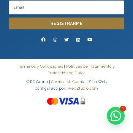
REGISTRARME
Términos y Condiciones
|
Políticas de Tratamiento y
Protección de Datos
©RC Group |
Carrito
|
Mi Cuenta
| Sitio Web
configurado por:
WebZtudio.com
1