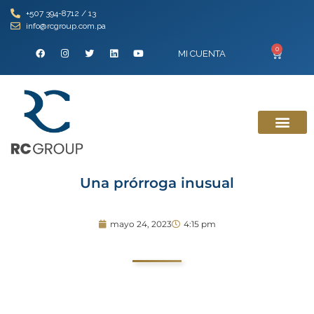
+507 394-8712 / 13
info@rcgroup.com.pa
0
MI CUENTA
Una prórroga inusual
mayo 24, 2023
4:15 pm