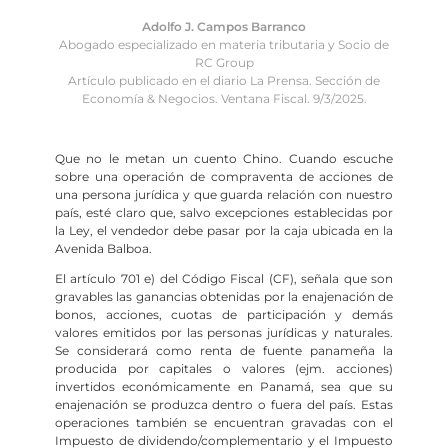
Adolfo J. Campos Barranco
Abogado especializado en materia tributaria y Socio de
RC Group
Artículo publicado en el diario La Prensa. Sección de
Economía & Negocios. Ventana Fiscal. 9/3/2025.
Que no le metan un cuento Chino. Cuando escuche
sobre una operación de compraventa de acciones de
una persona jurídica y que guarda relación con nuestro
país, esté claro que, salvo excepciones establecidas por
la Ley, el vendedor debe pasar por la caja ubicada en la
Avenida Balboa.
El artículo 701 e) del Código Fiscal (CF), señala que son
gravables las ganancias obtenidas por la enajenación de
bonos, acciones, cuotas de participación y demás
valores emitidos por las personas jurídicas y naturales.
Se considerará como renta de fuente panameña la
producida por capitales o valores (ejm. acciones)
invertidos económicamente en Panamá, sea que su
enajenación se produzca dentro o fuera del país. Estas
operaciones también se encuentran gravadas con el
Impuesto de dividendo/complementario y el Impuesto